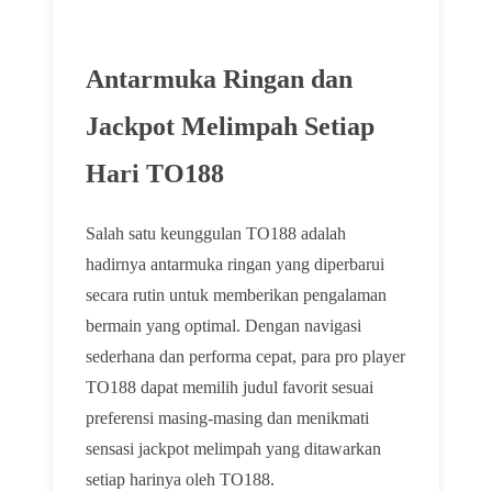
Antarmuka Ringan dan
Jackpot Melimpah Setiap
Hari TO188
Salah satu keunggulan TO188 adalah
hadirnya antarmuka ringan yang diperbarui
secara rutin untuk memberikan pengalaman
bermain yang optimal. Dengan navigasi
sederhana dan performa cepat, para pro player
TO188 dapat memilih judul favorit sesuai
preferensi masing-masing dan menikmati
sensasi jackpot melimpah yang ditawarkan
setiap harinya oleh TO188.