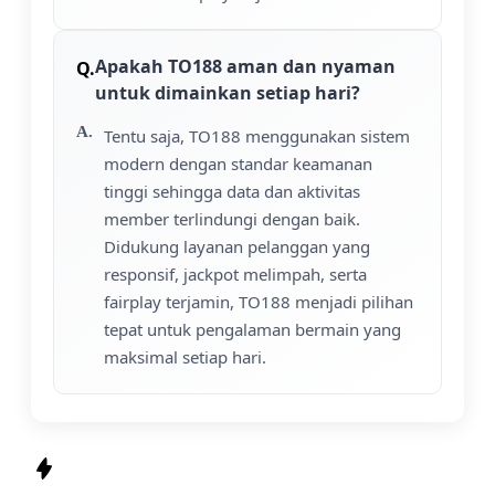
Apakah TO188 aman dan nyaman
untuk dimainkan setiap hari?
Tentu saja, TO188 menggunakan sistem
modern dengan standar keamanan
tinggi sehingga data dan aktivitas
member terlindungi dengan baik.
Didukung layanan pelanggan yang
responsif, jackpot melimpah, serta
fairplay terjamin, TO188 menjadi pilihan
tepat untuk pengalaman bermain yang
maksimal setiap hari.