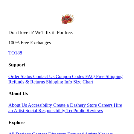
Don't love it? We'll fix it. For free.
100% Free Exchanges.
TO188
Support
Order Status
Contact Us
Coupon Codes
FAQ
Free Shipping
Refunds & Returns
Shipping Info
Size Chart
About Us
About Us
Accessibility
Create a Dashery Store
Careers
Hire
an Artist
Social Responsibility
TeePublic Reviews
Explore