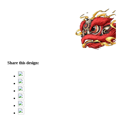
Share this design: