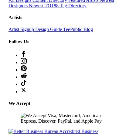
All Designs
Content Directory
Featured Artists
Newest
Designers
Newest TO188
Tag Directory
Artists
Artist Signup
Design Guide
TeePublic Blog
Follow Us
We Accept