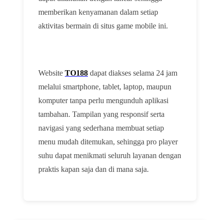
memberikan kenyamanan dalam setiap
aktivitas bermain di situs game mobile ini.
Website
TO188
dapat diakses selama 24 jam
melalui smartphone, tablet, laptop, maupun
komputer tanpa perlu mengunduh aplikasi
tambahan. Tampilan yang responsif serta
navigasi yang sederhana membuat setiap
menu mudah ditemukan, sehingga pro player
suhu dapat menikmati seluruh layanan dengan
praktis kapan saja dan di mana saja.