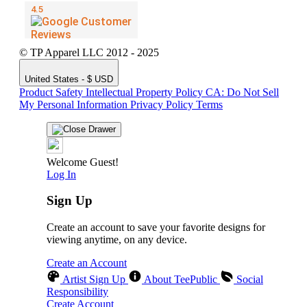
© TP Apparel LLC 2012 - 2025
United States - $ USD
Product Safety
Intellectual Property Policy
CA: Do Not Sell
My Personal Information
Privacy Policy
Terms
Welcome Guest!
Log In
Sign Up
Create an account to save your favorite designs for
viewing anytime, on any device.
Create an Account
Artist Sign Up
About TeePublic
Social
Responsibility
Create Account