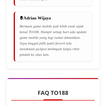
Adrian Wijaya
Bermain game mobile jadi lebih enak sejak
kenal TO188. Hampir setiap hari ada update
game mobile yang lagi ramai dimainkan.
Saya tinggal pilih judul favorit lalu
menikmati jackpot melimpah tanpa ribet
pindah ke situs lain.
FAQ TO188