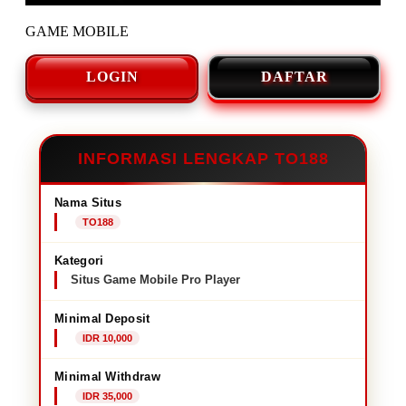
GAME MOBILE
LOGIN
DAFTAR
INFORMASI LENGKAP TO188
Nama Situs
TO188
Kategori
Situs Game Mobile Pro Player
Minimal Deposit
IDR 10,000
Minimal Withdraw
IDR 35,000